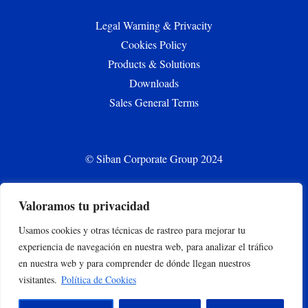
Legal Warning & Privacity
Cookies Policy
Products & Solutions
Downloads
Sales General Terms
© Siban Corporate Group 2024
Valoramos tu privacidad
CONTACT
Usamos cookies y otras técnicas de rastreo para mejorar tu
siban.bilbao@siban.com
experiencia de navegación en nuestra web, para analizar el tráfico
+34 944375000
en nuestra web y para comprender de dónde llegan nuestros
Parque empresarial Abra Industrial Parc. 2.1.2. 48500
visitantes.
Política de Cookies
Gallarta –Abanto y Ciervana, Bizkaia, España