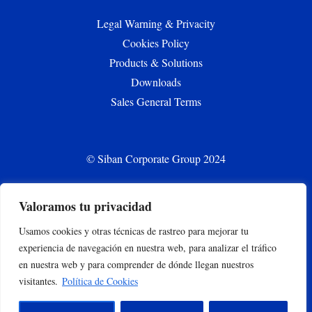
Legal Warning & Privacity
Cookies Policy
Products & Solutions
Downloads
Sales General Terms
© Siban Corporate Group 2024
Valoramos tu privacidad
CONTACT
Usamos cookies y otras técnicas de rastreo para mejorar tu
siban.bilbao@siban.com
experiencia de navegación en nuestra web, para analizar el tráfico
+34 944375000
en nuestra web y para comprender de dónde llegan nuestros
Parque empresarial Abra Industrial Parc. 2.1.2. 48500
visitantes.
Política de Cookies
Gallarta –Abanto y Ciervana, Bizkaia, España