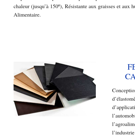
chaleur (jusqu’à 150º), Résistante aux graisses et aux hu
Alimentaire.
F
C
Conceptio
d’élastomè
d’applicat
l’automobi
l’agroalim
l’industrie