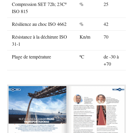
Compression SET 72h; 23Cº
%
25
ISO 815
Résilience au choc ISO 4662
%
42
Résistance à la déchirure ISO
Kn/m
70
31-1
Plage de température
ºC
de -30 à
+70