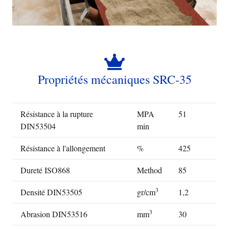
Propriétés mécaniques SRC-35
Résistance à la rupture
MPA
51
DIN53504
min
Résistance à l'allongement
%
425
Dureté ISO868
Method
85
3
Densité DIN53505
gr/cm
1,2
3
Abrasion DIN53516
mm
30