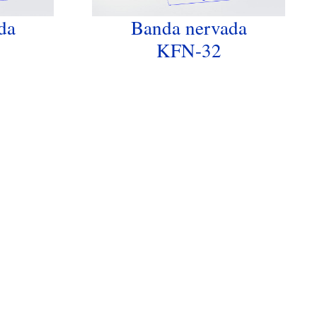
da
Banda nervada
KFN-32