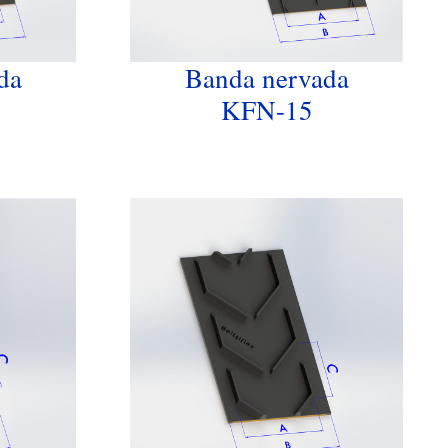
da
Banda nervada
KFN-15