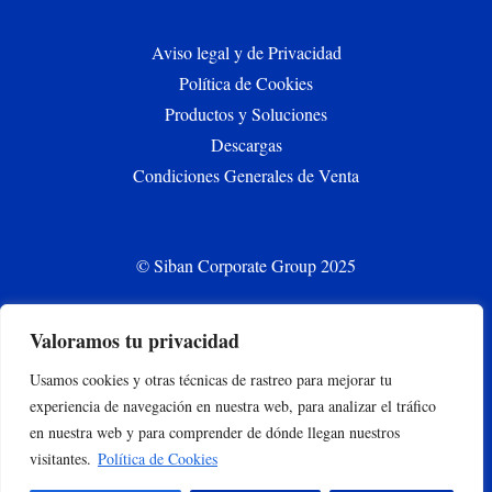
Aviso legal y de Privacidad
Política de Cookies
Productos y Soluciones
Descargas
Condiciones Generales de Venta
© Siban Corporate Group 2025
Valoramos tu privacidad
CONTACT
Usamos cookies y otras técnicas de rastreo para mejorar tu
siban.bilbao@siban.com
experiencia de navegación en nuestra web, para analizar el tráfico
+34 944 375 000
en nuestra web y para comprender de dónde llegan nuestros
Parque empresarial Abra Industrial Parc. 2.1.2. 48500
visitantes.
Política de Cookies
Gallarta –Abanto y Ciervana, Bizkaia, España