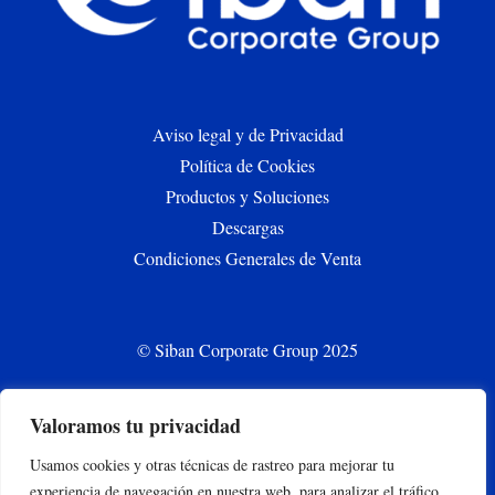
Aviso legal y de Privacidad
Política de Cookies
Productos y Soluciones
Descargas
Condiciones Generales de Venta
© Siban Corporate Group 2025
Valoramos tu privacidad
CONTACT
Usamos cookies y otras técnicas de rastreo para mejorar tu
siban.bilbao@siban.com
experiencia de navegación en nuestra web, para analizar el tráfico